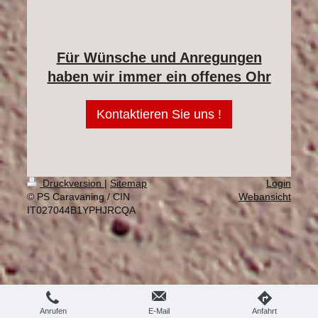
Für Wünsche und Anregungen
haben wir immer ein offenes Ohr
Kontaktieren Sie uns !
Druckversion
|
Sitemap
Login
© PS Caravaning / CIN
Webansicht
IT027044B1YPHJRCQA
Anrufen
E-Mail
Anfahrt