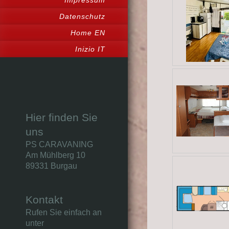
Impressum
Datenschutz
Home EN
Inizio IT
Hier finden Sie
uns
PS CARAVANING
Am Mühlberg
10
89331
Burgau
Kontakt
Rufen Sie einfach an
unter