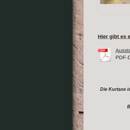
Hier gibt es 
Aussta
PDF-D
Die Kurtaxe i
B