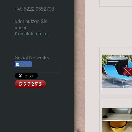
+49 8222 9652798
oder nutzen Sie
unser
Kontaktforumlar.
Social Networks
Teilen